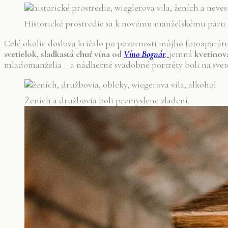
Historické prostredie sa k novému manželskému páru 
Celé okolie doslova kričalo po pozornosti môjho fotoapará
svetielok, sladkastá chuť vína od
Víno Bognár
,
jemná
kvetinov
mladomanželia – a nádherné svadobné portréty boli na svet
Ženích a družbovia boli premyslene zladení.