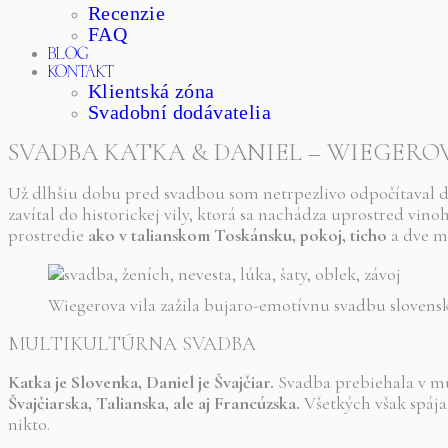
Recenzie
FAQ
BLOG
KONTAKT
Klientská zóna
Svadobní dodávatelia
SVADBA KATKA & DANIEL – WIEGERO
Už dlhšiu dobu pred svadbou som netrpezlivo odpočítaval dn
zavítal do historickej vily, ktorá sa nachádza uprostred vi
prostredie
ako v talianskom Toskánsku, pokoj, ticho
a dve m
Wiegerova vila zažila bujaro-emotívnu svadbu slovensk
MULTIKULTÚRNA SVADBA
Katka je Slovenka, Daniel je Švajčiar.
Svadba prebiehala v m
Švajčiarska, Talianska, ale aj Francúzska.
Všetkých však spája
nikto.