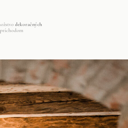
nožstvo
dekoračných
m príchodom