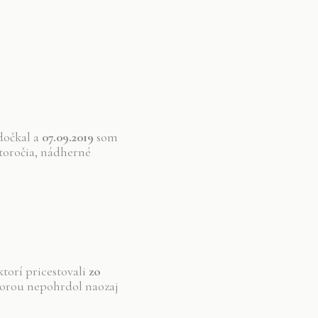
dočkal a
07.09.2019
som
storočia, nádherné
torí pricestovali
zo
orou nepohrdol naozaj