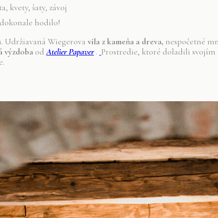
dokonale hodilo!
tu. Udržiavaná Wiegerova
vila z kameňa a dreva,
nespočetné m
á výzdoba
od
Atelier Papaver
.
Prostredie, ktoré doladili svojí
e.