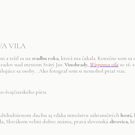
VA VILA
i a tešil sa na
svadbu roka
, ktorá ma čakala. Konečne som sa 
nohradov nad mestom Svätý Jur.
Vinohrady,
Wiegerova vila
zo 16. 
ilujúce sa osoby… Ako fotograf som si nemohol priať viac.
o-švajčiarskeho páru.
ultikultúrnom duchu aj vďaka množstvu zahraničných
hostí,
k
la, Slovákom veľmi dobre známa, pravá slovenská
slivovica,
kt