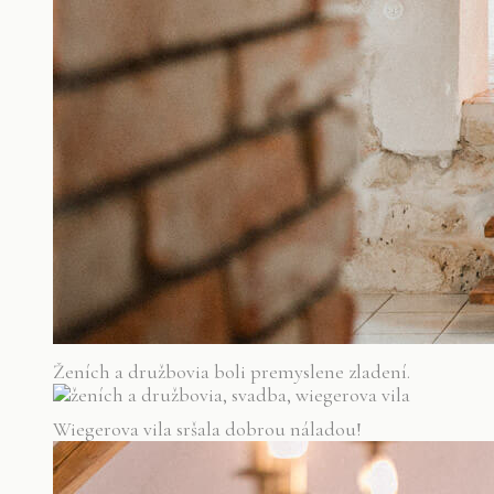
Ženích a družbovia boli premyslene zladení.
Wiegerova vila sršala dobrou náladou!