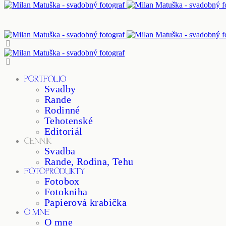
PORTFÓLIO
Svadby
Rande
Rodinné
Tehotenské
Editoriál
CENNÍK
Svadba
Rande, Rodina, Tehu
FOTOPRODUKTY
Fotobox
Fotokniha
Papierová krabička
O MNE
O mne