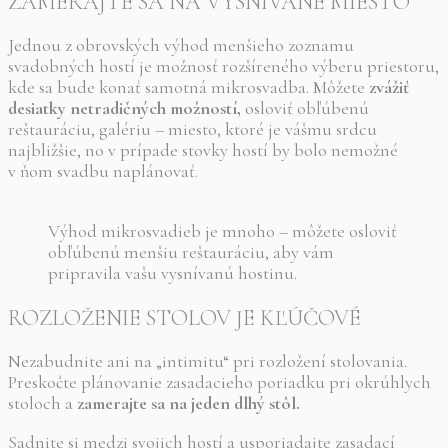
ZAMERAJTE SA NA VYSNÍVANÉ MIESTO
Jednou z obrovských výhod menšieho zoznamu
svadobných hostí je možnosť rozšíreného výberu priestoru,
kde sa bude konať samotná mikrosvadba. Môžete
zvážiť
desiatky netradičných možností,
osloviť obľúbenú
reštauráciu, galériu – miesto, ktoré je vášmu srdcu
najbližšie, no v prípade stovky hostí by bolo nemožné
v ňom svadbu naplánovať.
Výhod mikrosvadieb je mnoho – môžete osloviť
obľúbenú menšiu reštauráciu, aby vám
pripravila vašu vysnívanú hostinu.
ROZLOŽENIE STOLOV JE KĽÚČOVÉ
Nezabudnite ani na „intimitu“ pri rozložení stolovania.
Preskočte plánovanie zasadacieho poriadku pri okrúhlych
stoloch a
zamerajte sa na jeden dlhý stôl.
Sadnite si medzi svojich hostí a usporiadajte zasadací