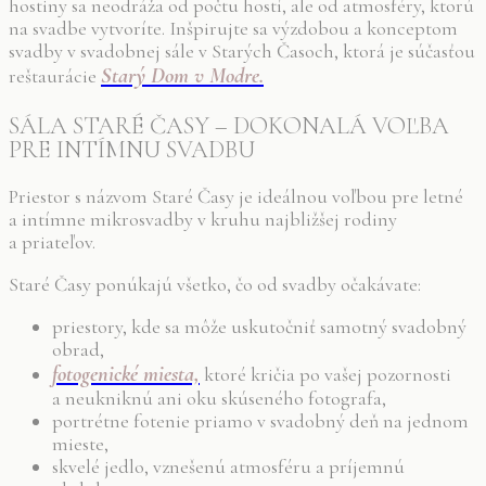
hostiny sa neodráža od počtu hostí, ale od atmosféry, ktorú
na svadbe vytvoríte. Inšpirujte sa výzdobou a konceptom
svadby v svadobnej sále v Starých Časoch, ktorá je súčasťou
Starý Dom v Modre.
reštaurácie
SÁLA STARÉ ČASY – DOKONALÁ VOĽBA
PRE INTÍMNU SVADBU
Priestor s názvom Staré Časy je ideálnou voľbou pre letné
a intímne mikrosvadby v kruhu najbližšej rodiny
a priateľov.
Staré Časy ponúkajú všetko, čo od svadby očakávate:
priestory, kde sa môže uskutočniť samotný svadobný
obrad,
fotogenické miesta,
ktoré kričia po vašej pozornosti
a neukniknú ani oku skúseného fotografa,
portrétne fotenie priamo v svadobný deň na jednom
mieste,
skvelé jedlo, vznešenú atmosféru a príjemnú