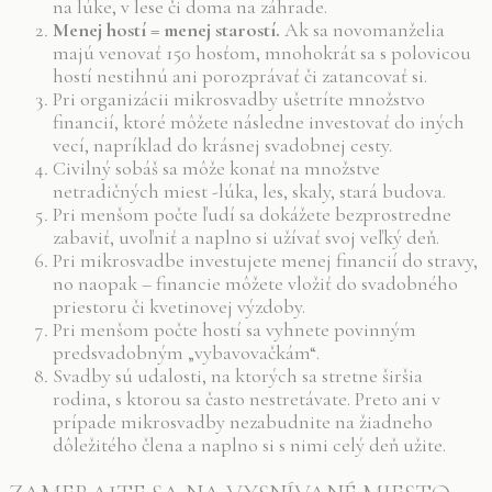
na lúke, v lese či doma na záhrade.
Menej hostí = menej starostí.
Ak sa novomanželia
majú venovať 150 hosťom, mnohokrát sa s polovicou
hostí nestihnú ani porozprávať či zatancovať si.
Pri organizácii mikrosvadby ušetríte množstvo
financií, ktoré môžete následne investovať do iných
vecí, napríklad do krásnej svadobnej cesty.
Civilný sobáš sa môže konať na množstve
netradičných miest -lúka, les, skaly, stará budova.
Pri menšom počte ľudí sa dokážete bezprostredne
zabaviť, uvoľniť a naplno si užívať svoj veľký deň.
Pri mikrosvadbe investujete menej financií do stravy,
no naopak – financie môžete vložiť do svadobného
priestoru či kvetinovej výzdoby.
Pri menšom počte hostí sa vyhnete povinným
predsvadobným „vybavovačkám“.
Svadby sú udalosti, na ktorých sa stretne širšia
rodina, s ktorou sa často nestretávate. Preto ani v
prípade mikrosvadby nezabudnite na žiadneho
dôležitého člena a naplno si s nimi celý deň užite.