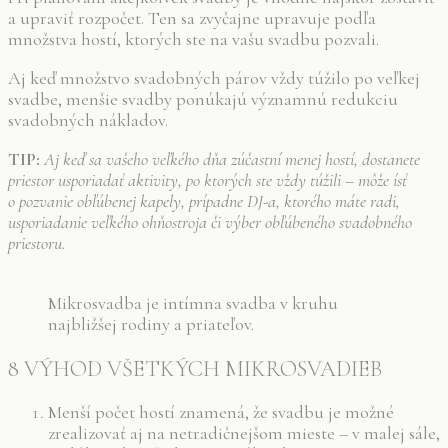
a upraviť rozpočet. Ten sa zvyčajne upravuje podľa
množstva hostí, ktorých ste na vašu svadbu pozvali.
Aj keď množstvo svadobných párov vždy túžilo po veľkej
svadbe, menšie svadby ponúkajú významnú redukciu
svadobných nákladov.
TIP:
Aj keď sa vašeho veľkého dňa zúčastní menej hostí, dostanete
priestor usporiadať aktivity, po ktorých ste vždy túžili – môže ísť
o pozvanie obľúbenej kapely, prípadne DJ-a, ktorého máte radi,
usporiadanie veľkého ohňostroja či výber obľúbeného svadobného
priestoru.
Mikrosvadba je intímna svadba v kruhu
najbližšej rodiny a priateľov.
8 VÝHOD VŠETKÝCH MIKROSVADIEB
Menší počet hostí znamená, že svadbu je možné
zrealizovať aj na netradičnejšom mieste – v malej sále,