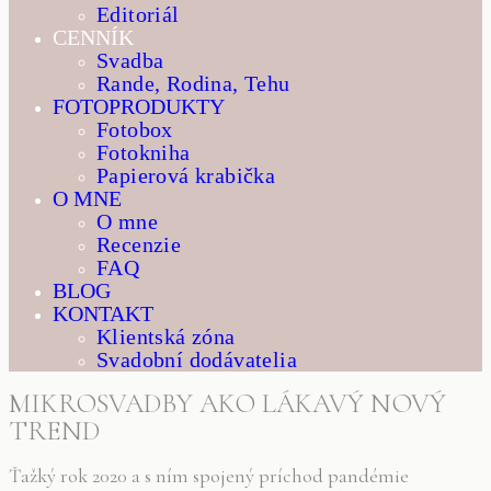
Editoriál
CENNÍK
Svadba
Rande, Rodina, Tehu
FOTOPRODUKTY
Fotobox
Fotokniha
Papierová krabička
O MNE
O mne
Recenzie
FAQ
BLOG
KONTAKT
Klientská zóna
Svadobní dodávatelia
MIKROSVADBY AKO LÁKAVÝ NOVÝ
TREND
Ťažký rok 2020 a s ním spojený príchod pandémie