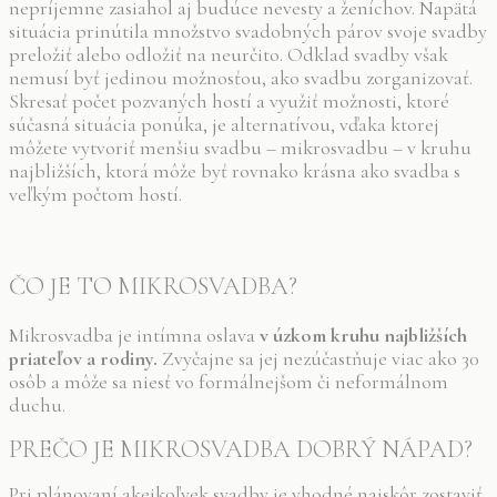
nepríjemne zasiahol aj budúce nevesty a ženíchov. Napätá
situácia prinútila množstvo svadobných párov svoje svadby
preložiť alebo odložiť na neurčito. Odklad svadby však
nemusí byť jedinou možnosťou, ako svadbu zorganizovať.
Skresať počet pozvaných hostí a využiť možnosti, ktoré
súčasná situácia ponúka, je alternatívou, vďaka ktorej
môžete vytvoriť menšiu svadbu – mikrosvadbu – v kruhu
najbližších, ktorá môže byť rovnako krásna ako svadba s
veľkým počtom hostí.
ČO JE TO MIKROSVADBA?
Mikrosvadba je intímna oslava
v úzkom kruhu najbližších
priateľov a rodiny.
Zvyčajne sa jej nezúčastňuje viac ako 30
osôb a môže sa niesť vo formálnejšom či neformálnom
duchu.
PREČO JE MIKROSVADBA DOBRÝ NÁPAD?
Pri plánovaní akejkoľvek svadby je vhodné najskôr zostaviť