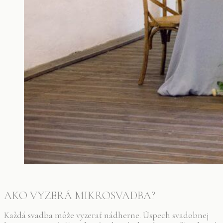
AKO VYZERÁ MIKROSVADBA?
Každá svadba môže vyzerať nádherne. Úspech svadobnej