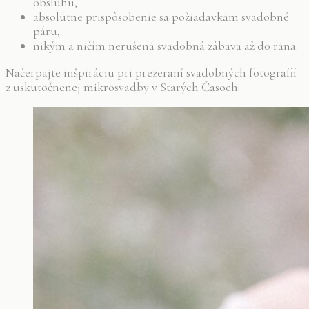
obsluhu,
absolútne prispôsobenie sa požiadavkám svadobné
páru,
nikým a ničím nerušená svadobná zábava až do rána.
Načerpajte inšpiráciu pri prezeraní svadobných fotografií
z uskutočnenej mikrosvadby v Starých Časoch: