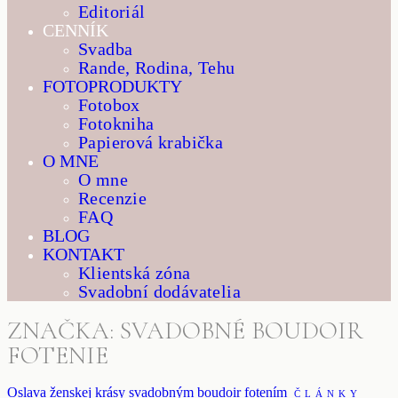
Editoriál
CENNÍK
Svadba
Rande, Rodina, Tehu
FOTOPRODUKTY
Fotobox
Fotokniha
Papierová krabička
O MNE
O mne
Recenzie
FAQ
BLOG
KONTAKT
Klientská zóna
Svadobní dodávatelia
ZNAČKA: SVADOBNÉ BOUDOIR
FOTENIE
Oslava ženskej krásy svadobným boudoir fotením
ČLÁNKY