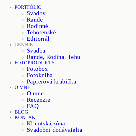
PORTFÓLIO
Svadby
Rande
Rodinné
Tehotenské
Editoriál
CENNÍK
Svadba
Rande, Rodina, Tehu
FOTOPRODUKTY
Fotobox
Fotokniha
Papierová krabička
O MNE
O mne
Recenzie
FAQ
BLOG
KONTAKT
Klientská zóna
Svadobní dodávatelia