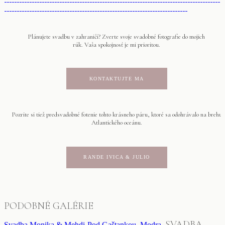
Plánujete svadbu v zahraničí? Zverte svoje svadobné fotografie do mojich
rúk. Vaša spokojnosť je mi prioritou.
KONTAKTUJTE MA
Pozrite si tiež predsvadobné fotenie tohto krásneho páru, ktoré sa odohrávalo na brehu
Atlantického oceánu.
RANDE IVICA & JULIO
PODOBNÉ GALÉRIE
SVADBA
Svadba Monika & Mehdi-Pod Gaštankou, Modra