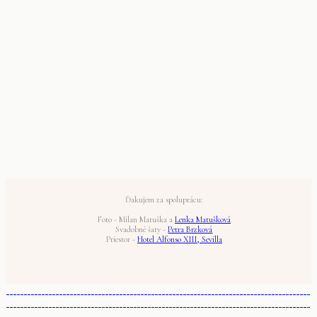
Ďakujem za spoluprácu:
Foto - Milan Matuška a
Lenka Matušková
Svadobné šaty -
Petra Brzková
Priestor -
Hotel Alfonso XIII, Sevilla