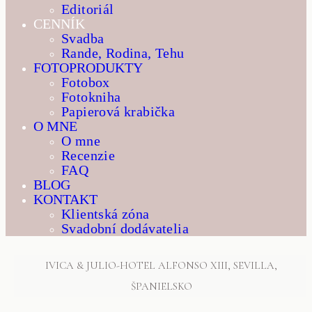
Editoriál
CENNÍK
Svadba
Rande, Rodina, Tehu
FOTOPRODUKTY
Fotobox
Fotokniha
Papierová krabička
O MNE
O mne
Recenzie
FAQ
BLOG
KONTAKT
Klientská zóna
Svadobní dodávatelia
IVICA & JULIO-HOTEL ALFONSO XIII, SEVILLA,
ŠPANIELSKO