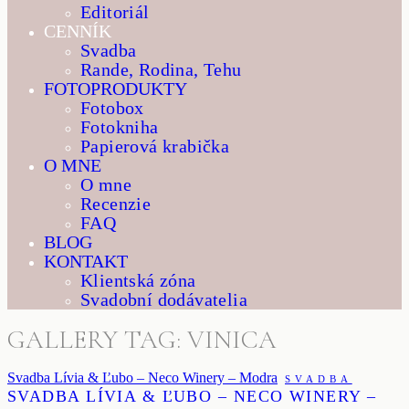
Editoriál
CENNÍK
Svadba
Rande, Rodina, Tehu
FOTOPRODUKTY
Fotobox
Fotokniha
Papierová krabička
O MNE
O mne
Recenzie
FAQ
BLOG
KONTAKT
Klientská zóna
Svadobní dodávatelia
GALLERY TAG: VINICA
Svadba Lívia & Ľubo – Neco Winery – Modra
SVADBA
SVADBA LÍVIA & ĽUBO – NECO WINERY –