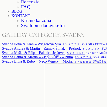
Recenzie
FAQ
BLOG
KONTAKT
Klientská zóna
Svadobní dodávatelia
GALLERY CATEGORY: SVADBA
Svadba Petra & Alan – Wiegerova Vila
SVADBA PETRA 
SVADBA
Svadba Andrea & Martin – Zámok Šimák – Pezinok
SV
SVADBA
Svadba Miška & Filip – Pálenica Jelšovce
SVADBA MIŠK
SVADBA
Svadba Laura & Martin – Zlatý Kľúčik – Nitra
SVADBA 
SVADBA
Svadba Lívia & Ľubo – Neco Winery – Modra
SVADBA 
SVADBA