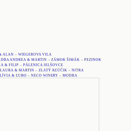
& ALAN – WIEGEROVA VILA
ADBA ANDREA & MARTIN – ZÁMOK ŠIMÁK – PEZINOK
A & FILIP – PÁLENICA JELŠOVCE
LAURA & MARTIN – ZLATÝ KĽÚČIK – NITRA
LÍVIA & ĽUBO – NECO WINERY – MODRA