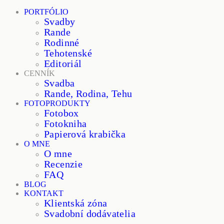
PORTFÓLIO
Svadby
Rande
Rodinné
Tehotenské
Editoriál
CENNÍK
Svadba
Rande, Rodina, Tehu
FOTOPRODUKTY
Fotobox
Fotokniha
Papierová krabička
O MNE
O mne
Recenzie
FAQ
BLOG
KONTAKT
Klientská zóna
Svadobní dodávatelia