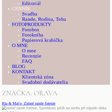
Editoriál
CENNÍK
Svadba
Rande, Rodina, Tehu
FOTOPRODUKTY
Fotobox
Fotokniha
Papierová krabička
O MNE
O mne
Recenzie
FAQ
BLOG
KONTAKT
Klientská zóna
Svadobní dodávatelia
ZNAČKA: ORAVA
Ria & Maťo- Zimné rande fotenie