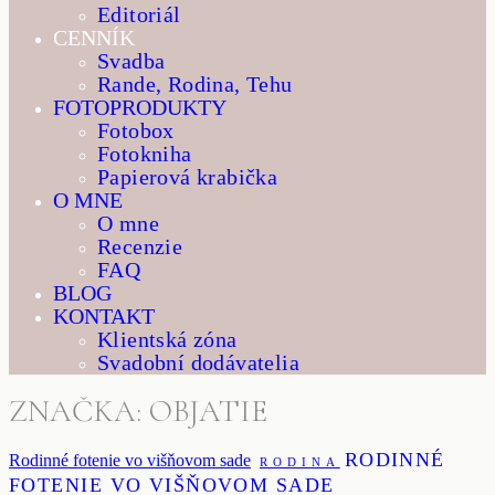
Editoriál
CENNÍK
Svadba
Rande, Rodina, Tehu
FOTOPRODUKTY
Fotobox
Fotokniha
Papierová krabička
O MNE
O mne
Recenzie
FAQ
BLOG
KONTAKT
Klientská zóna
Svadobní dodávatelia
ZNAČKA: OBJATIE
RODINNÉ
Rodinné fotenie vo višňovom sade
RODINA
FOTENIE VO VIŠŇOVOM SADE