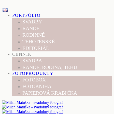
PORTFÓLIO
SVADBY
RANDE
RODINNÉ
TEHOTENSKÉ
EDITORIÁL
CENNÍK
SVADBA
RANDE, RODINA, TEHU
FOTOPRODUKTY
FOTOBOX
FOTOKNIHA
PAPIEROVÁ KRABIČKA