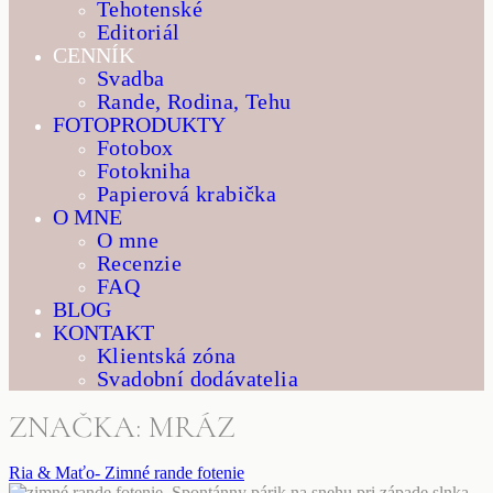
Tehotenské
Editoriál
CENNÍK
Svadba
Rande, Rodina, Tehu
FOTOPRODUKTY
Fotobox
Fotokniha
Papierová krabička
O MNE
O mne
Recenzie
FAQ
BLOG
KONTAKT
Klientská zóna
Svadobní dodávatelia
ZNAČKA: MRÁZ
Ria & Maťo- Zimné rande fotenie