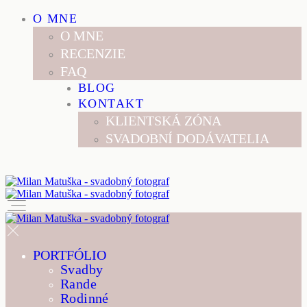
O MNE
O MNE
RECENZIE
FAQ
BLOG
KONTAKT
KLIENTSKÁ ZÓNA
SVADOBNÍ DODÁVATELIA
PORTFÓLIO
Svadby
Rande
Rodinné