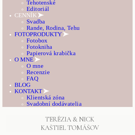
Tehotenské
Editoriál
CENNÍK
Svadba
Rande, Rodina, Tehu
FOTOPRODUKTY
Fotobox
Fotokniha
Papierová krabička
O MNE
O mne
Recenzie
FAQ
BLOG
KONTAKT
Klientská zóna
Svadobní dodávatelia
TERÉZIA & NICK
KAŠTIEL TOMÁŠOV