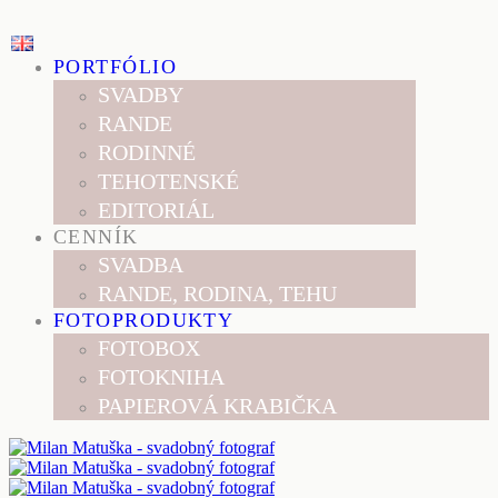
PORTFÓLIO
SVADBY
RANDE
RODINNÉ
TEHOTENSKÉ
EDITORIÁL
CENNÍK
SVADBA
RANDE, RODINA, TEHU
FOTOPRODUKTY
FOTOBOX
FOTOKNIHA
PAPIEROVÁ KRABIČKA