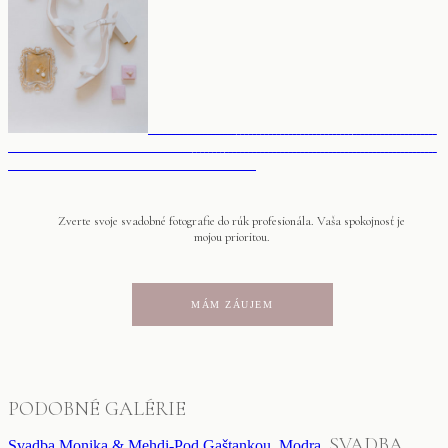
Zverte svoje svadobné fotografie do rúk profesionála. Vaša spokojnosť je
mojou prioritou.
MÁM ZÁUJEM
PODOBNÉ GALÉRIE
SVADBA
Svadba Monika & Mehdi-Pod Gaštankou, Modra