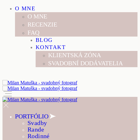
O MNE
O MNE
RECENZIE
FAQ
BLOG
KONTAKT
KLIENTSKÁ ZÓNA
SVADOBNÍ DODÁVATELIA
PORTFÓLIO
Svadby
Rande
Rodinné