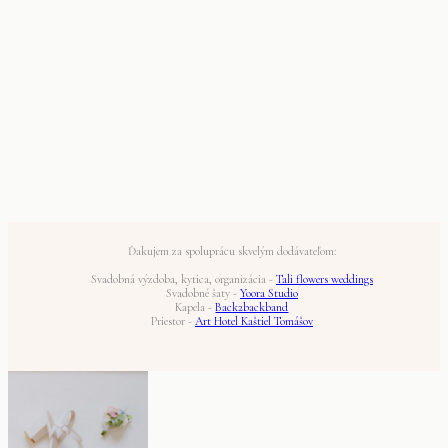
Ďakujem za spoluprácu skvelým dodávateľom:
Svadobná výzdoba, kytica, organizácia -
Tali flowers weddings
Svadobné šaty -
Yoora Studio
Kapela -
Back2backband
Priestor -
Art Hotel Kaštiel Tomášov