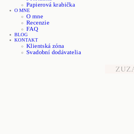
Papierová krabička
O MNE
O mne
Recenzie
FAQ
BLOG
KONTAKT
Klientská zóna
Svadobní dodávatelia
ZUZ