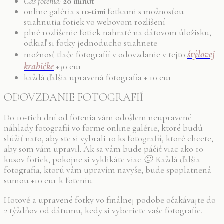
Čas fotenia:
20 minút
online galéria s
10-timi
fotkami s možnosťou
stiahnutia fotiek vo webovom rozlíšení
plné rozlíšenie fotiek nahraté na dátovom úložisku,
odkiaľ si fotky jednoducho stiahnete
štýlovej
možnosť tlače fotografií v odovzdanie v tejto
krabičke
+30 eur
každá ďalšia upravená fotografia + 10 eur
ODOVZDANIE FOTOGRAFIÍ
Do 10-tich dní od fotenia vám odošlem neupravené
náhľady fotografií vo forme online galérie, ktoré budú
slúžiť nato, aby ste si vybrali 10 ks fotografií, ktoré chcete,
aby som vám upravil. Ak sa vám bude páčiť viac ako 10
kusov fotiek, pokojne si vyklikáte viac
🙂
. Každá ďalšia
fotografia, ktorú vám upravím navyše, bude spoplatnená
sumou +10 eur k foteniu.
Hotové a upravené fotky vo finálnej podobe očakávajte do
2 týždňov od dátumu, kedy si vyberiete vaše fotografie.