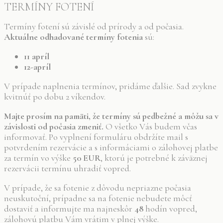
TERMÍNY FOTENÍ
Termíny fotení sú závislé od prírody a od počasia.
Aktuálne odhadované termíny fotenia
sú:
11 apríl
12-apríl
V prípade naplnenia termínov, pridáme ďalšie. Sad zvykne
kvitnúť po dobu 2 víkendov.
Majte prosím na pamäti, že termíny sú pedbežné a môžu sa v
závislosti od počasia zmeniť.
O všetko Vás budem včas
informovať. Po vyplnení formuláru obdržíte mail s
potvrdením rezervácie a s informáciami o zálohovej platbe
za termín vo výške
50 EUR
, ktorú je potrebné k záväznej
rezervácii termínu uhradiť vopred.
V prípade, že sa fotenie z dôvodu nepriazne počasia
neuskutoční, prípadne sa na fotenie nebudete môcť
dostaviť a informujte ma najneskôr
48
hodín vopred,
zálohovú platbu Vám vrátim v plnej výške.