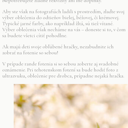
Nepotrebujete žiadne rekvizity ani iné doplnky.
Aby ste však na fotografiách ladili s prostredím, zlaďte svoj
výber oblečenia do odtieňov bielej, béžovej, či krémovej.
Typické jarné farby, ako napríklad žltá, sú tiež vítané.
Výber oblečenia však necháme na vás – doneste si to, v čom
sa budete všetci cítiť pohodlne.
Ak majú deti svoje obľúbené hračky, nezabudnite ich
zobrať na fotenie so sebou!
V prípade rande fotenia si so sebou zoberte aj svadobné
oznámenie. Pri tehotenskom fotení sa bude hodiť foto z
ultrazvuku, oblečenie pre drobca, prípadne nejaká hračka.