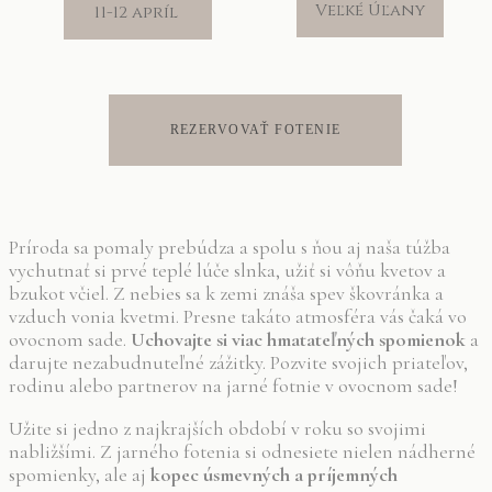
Veľké Úľany
11-12 apríl
REZERVOVAŤ FOTENIE
Príroda sa pomaly prebúdza a spolu s ňou aj naša túžba
vychutnať si prvé teplé lúče slnka, užiť si vôňu kvetov a
bzukot včiel. Z nebies sa k zemi znáša spev škovránka a
vzduch vonia kvetmi. Presne takáto atmosféra vás čaká vo
ovocnom sade.
Uchovajte si viac hmatateľných spomienok
a
darujte nezabudnuteľné zážitky. Pozvite svojich priateľov,
rodinu alebo partnerov na jarné fotnie v ovocnom sade!
Užite si jedno z najkrajších období v roku so svojimi
nabližšími. Z jarného fotenia si odnesiete nielen nádherné
spomienky, ale aj
kopec úsmevných a príjemných