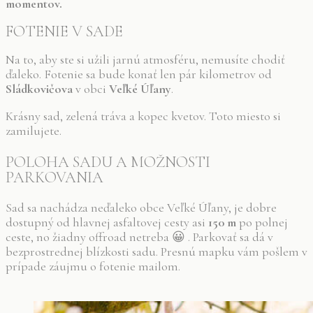
momentov.
FOTENIE V SADE
Na to, aby ste si užili jarnú atmosféru, nemusíte chodiť
ďaleko. Fotenie sa bude konať len pár kilometrov od
Sládkovičova
v obci
Veľké Úľany
.
Krásny sad, zelená tráva a kopec kvetov. Toto miesto si
zamilujete.
POLOHA SADU A MOŽNOSTI
PARKOVANIA
Sad sa nachádza neďaleko obce Veľké Úľany, je dobre
dostupný od hlavnej asfaltovej cesty asi
150 m
po polnej
ceste, no žiadny offroad netreba 😀 . Parkovať sa dá v
bezprostrednej blízkosti sadu. Presnú mapku vám pošlem v
prípade záujmu o fotenie mailom.