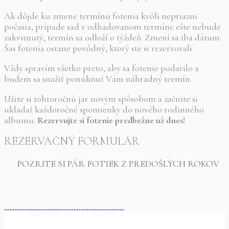
Ak dôjde ku zmene termínu fotenia kvôli nepriazni
počasia, prípade sad v odhadovanom termíne ešte nebude
zakvitnutý, termín sa odloží o týždeň. Zmení sa iba dátum.
Šas fotenia ostane povôdný, ktorý ste si rezervovali.
Vždy spravím všetko preto, aby sa fotenie podarilo a
budem sa snažiť ponúknuť Vám náhradný termín.
Užite si tohtoročnú jar novým spôsobom a začnite si
ukladať každoročné spomienky do nového rodinného
albumu.
Rezervujte si fotenie predbežne už dnes!
REZERVAČNÝ FORMULÁR
POZRITE SI PÁR FOTIEK Z PREDOŠLÝCH ROKOV