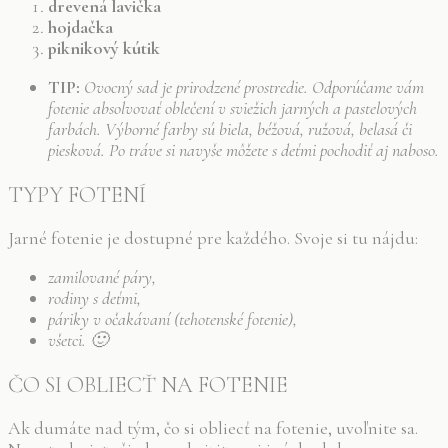
drevená lavička
hojdačka
piknikový kútik
TIP:
Ovocný sad je prirodzené prostredie. Odporúčame vám
fotenie absolvovať oblečení v sviežich jarných a pastelových
farbách. Výborné farby sú biela, béžová, ružová, belasá či
piesková. Po tráve si navyše môžete s deťmi pochodiť aj naboso.
TYPY FOTENÍ
Jarné fotenie je dostupné pre každého. Svoje si tu nájdu:
zamilované páry,
rodiny s deťmi,
páriky v očakávaní (tehotenské fotenie),
všetci. 🙂
ČO SI OBLIECŤ NA FOTENIE
Ak dumáte nad tým, čo si obliecť na fotenie, uvoľnite sa.