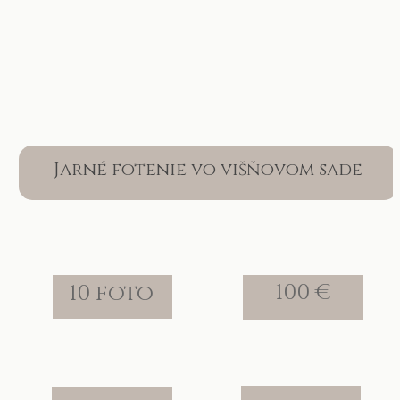
Jarné fotenie vo višňovom sade
100 €
10 foto