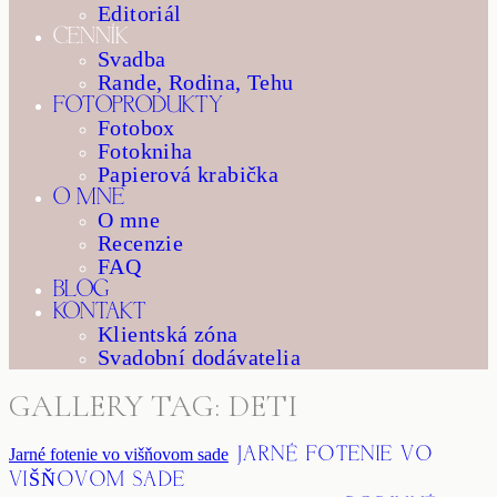
Editoriál
CENNÍK
Svadba
Rande, Rodina, Tehu
FOTOPRODUKTY
Fotobox
Fotokniha
Papierová krabička
O MNE
O mne
Recenzie
FAQ
BLOG
KONTAKT
Klientská zóna
Svadobní dodávatelia
GALLERY TAG: DETI
JARNÉ FOTENIE VO
Jarné fotenie vo višňovom sade
VIŠŇOVOM SADE